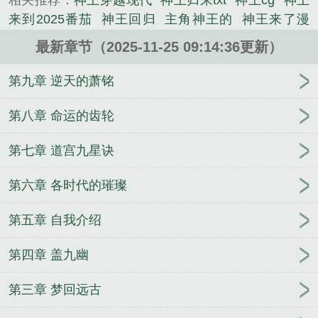
相关推荐：
神王穿越现代
神王归来txt
神王cg
神王
来到2025番茄
神王回归
主角神王的
神王来了漫
画
神王归来全文免费阅读楚尘都市
神王来到2025最
最新章节（2025-11-25 09:14:36更新）
新章节更新时间
神王回到地球的
神王回归都市
神
王归来都市
神王归来漫画
第一章神王归来是什么
第九章 逆天的萧铭
神王归来在都市
神王归来全文免费阅读
神王穿越
神王归来笔趣阁
主角是神王
神王穿越动漫
神王降
第八章 命运的齿轮
临都市
神王归来免费阅读
神王来了萌宝强宠免费阅
第七章 道宫九星诀
读
第一章 神王归来
神王归来免费阅读全文
神王穿
越到地球的
神王归来
神王归来当奶爸
神王归来之
第六章 各时代的璀璨
重生地球
主角叫神王的
一部叫什么神王的
神王驾
到
神王出世
截竭劫
不许进化出奇怪的东西！
工
第五章 自我介绍
厂牛马历险记
从青楼萌妹到乞儿国风主
医路青云：
从小医生到权力之巅！
废世子越睡越强成武神
穿越
第四章 盖九幽
万界：神功自动满级
开局三国从赵云他哥开启诸天
称霸
修行不老实，师娘赶我下山举世无敌
湘西秘
第三章 梦回远古
冢：玉蟾血咒
暗战天机
千亿总裁宠妻成狂
凡人修