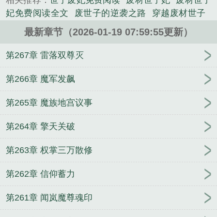
相关推荐：
世子废妃免费阅读
废材世子妃
废材世子
不是中毒虚弱，而是绑定了“神魂自强系统”！别人修
妃免费阅读全文
废世子的逆袭之路
穿越废材世子
炼靠打坐苦修，他倒好，只要闭上眼睡觉，神魂就自
穿越成废柴世子剧集
废世子逆袭短剧免费观看
主角
动疯狂变强，一天一个新境界！表面上，他是卧床不
最新章节（2026-01-19 07:59:55更新）
是废物皇子的
穿越成废物世子
穿越成废柴世子的
起的废世子；暗地里，神魂早已离体，在世间掀起惊
穿越废物世子
废物世子的逆袭
废柴世子竟是将星短
第267章 雷落双尊灭
涛骇浪；遇危机？神魂出窍如入无人之境，悄无声息
剧
废材世子翻盘
第一章世子被废
废物世子
震惊!
化解阴谋，连敌人怎么死的都不知道；谈威望？拉人
废材世子是最强武帝
废柴世子的
废世子比喻什么
第266章 魔军发飙
入梦、种下心念，化身为“红尘仙”，让千万百姓拜
人
废柴世子叶夙gl
废材世子逆袭记
废世子他又暖
服，信仰之力滚滚而来；战沙场？神魂法身从天而
第265章 魔族地宫议事
又狠
废才世子翻盘
废物世子觉醒
开局三国从赵云
降，一出手便横扫千军，吓得四国联军丢盔弃甲溃逃
他哥开启诸天称霸
不许进化出奇怪的东西！
官场：
千里；聚势力？分魂化身工具人，或执掌商会聚敛财
第264章 擎天关破
从退伍军人走上权力之路
从青楼萌妹到乞儿国风主
富，或潜入江湖拉拢宗门，暗地经营起滔天势力；护
医路青云：从小医生到权力之巅！
千亿总裁宠妻成
亲朋？神魂融入亲友体内，助他们突破境界瓶颈，一
第263章 权掌三万散修
狂
穿越万界：神功自动满级
人得道，全府皆成武道高手！当某天，方默入睡后，
第262章 信仰蓄力
随手放出一缕神魂，便吓得震得整个八荒世界为之颤
抖！...
第261章 闻岚魔尊魂印
《废世子越睡越强成武神》是瀚海军候精心创作的玄
幻类小说。