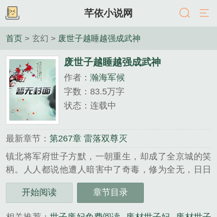
芊依小说网
首页
> 玄幻 >
废世子越睡越强成武神
废世子越睡越强成武神
作者：
瀚海军候
字数：83.5万字
状态：连载中
最新章节：
第267章 雷落双尊灭
镇北将军府世子方默，一朝重生，却成了全京城的笑
柄。人人都说他遭人暗害中了奇毒，修为全无，日日
昏睡不起，连站都站不稳，是个彻头彻尾的“睡虫废
开始阅读
章节目录
柴”。将军府为他忧心，敌家看他笑话，连昔日婚约都
要被上门退掉。可谁也不知道，方默的“嗜睡”，根本