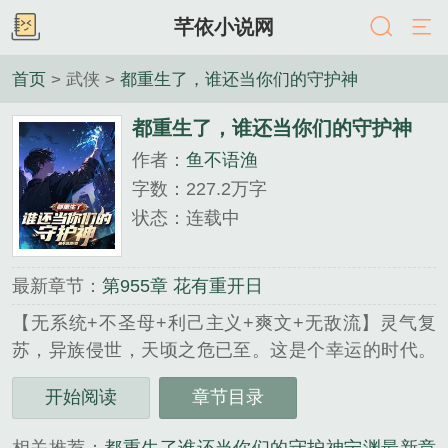
芊依小说网
首页
> 武侠 >
都重生了，谁还当你们的守护神
都重生了，谁还当你们的守护神
作者：
鱼不语渔
字数：227.2万字
状态：连载中
最新章节：
第955章 花有重开日
【无系统+不圣母+利己主义+爽文+无敌流】灵气复
苏，异族侵世，天顷之危已至。这是个幸运的时代。
因为人人都有机会踏入超凡，从此获得比肩神明的力
开始阅读
章节目录
量。然而这也是个绝望的时代，因为这个时代人命如
草芥，稍有不慎就会永坠黑暗………曾经拯救过数百