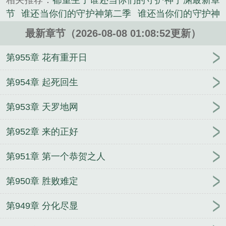
相关推荐：
都重生了谁还当你们的守护神宁渊最新章
万人生命，一心为了守护人族为己任的宁渊更是被普
节
谁还当你们的守护神第二季
谁还当你们的守护神
通人尊称守护神。然而，晚年的他却被高层当作和异
(1-60集)
谁还当你们的守护神短剧
重生的都被我救
族媾和的条件秘密处死。当重生后的他再次站在人生
最新章节（2026-08-08 01:08:52更新）
过
谁还当你们的守护神了
谁还当你们的守护神宁
的分岔口，面对汹涌而来的时代浪......
都重生了谁还当你们的守护神二免费阅读
谁还当你
第955章 花有重开日
《都重生了，谁还当你们的守护神》是鱼不语渔精心
们的守护神动漫
谁还当你们的守护神
都重生了谁还
创作的武侠类小说。
当你们的守护神
都重生了谁还当你们的守护神免费
第954章 起死回生
阅读
谁还当你们的守护神!
都重生了谁还当你们的
第953章 天罗地网
守护神百度百科
谁还当你们的守护神动画
谁还当你
们的守护神短视频
都重生了谁还当你们的守护神鱼
第952章 来的正好
不语渔
都重生了谁还当你们的守护神最新章节
都重
生了谁还当你们的守护神短剧
都重生了谁还当你们
第951章 第一个恭贺之人
的守护神百科
谁还当你们的守护神宁渊
都重生了谁
还当你们的守护神第二季
谁还当你们的守护神最新
第950章 胜败难定
章节无弹窗
谁还当你们的守护神 第501章
谁还当你
们的守护神宁渊动画
都重生了谁还当你们的守护神
第949章 分化尽显
700章
说好的禁欲长官，怎么夜里总黏我
风魔的练