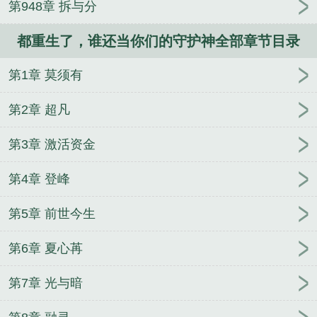
第948章 拆与分
成
高武：让你复制，没让你偷走人生
斗罗：暗黑盘
龙棍，黑龙震天
反派曹贼：继承天命之子的一切
八
都重生了，谁还当你们的守护神全部章节目录
零娇娇女
统一三国后造反系统来了
我在俄国做寡
头
限制文小保姆，被六个大佬盯上了
打进大明，比
第1章 莫须有
考进大明容易
穿成六零小炮灰，大小姐带物资养兵
王
杀手归来：秘密使命
四合院：停不下来，根本停
第2章 超凡
不下
官运：查房女上司后我开始鸿运当头
闺蜜齐穿
书，她修仙飞升我躺赢
开局禁咒法神，我的蓝条无
第3章 激活资金
限长
我家小哥儿超能吃怎么破？
超神黄金指
穿书
第4章 登峰
开局被换夫？五个兽夫皆反骨
奥特曼：好机师是不
挑奥的
第5章 前世今生
第6章 夏心苒
第7章 光与暗