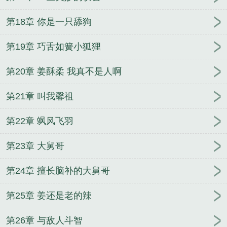
第18章 你是一只舔狗
第19章 巧舌如簧小狐狸
第20章 姜酥柔 我真不是人啊
第21章 叫我馨祖
第22章 飒风飞羽
第23章 大舅哥
第24章 擅长脑补的大舅哥
第25章 姜还是老的辣
第26章 与敌人斗智