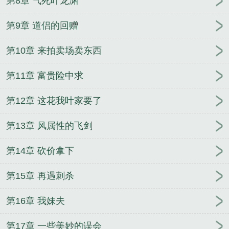
第8章 气死叶龙渊
第9章 道侣的回赠
第10章 来拍卖场卖东西
第11章 富贵险中求
第12章 这花我叶家要了
第13章 风属性的飞剑
第14章 砍价拿下
第15章 再遇刺杀
第16章 我妹夫
第17章 一些美妙的误会