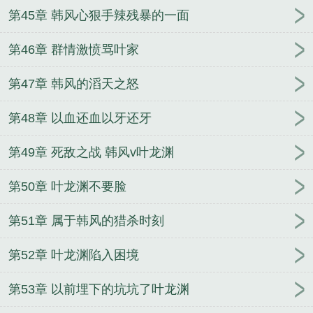
第45章 韩风心狠手辣残暴的一面
第46章 群情激愤骂叶家
第47章 韩风的滔天之怒
第48章 以血还血以牙还牙
第49章 死敌之战 韩风v叶龙渊
第50章 叶龙渊不要脸
第51章 属于韩风的猎杀时刻
第52章 叶龙渊陷入困境
第53章 以前埋下的坑坑了叶龙渊