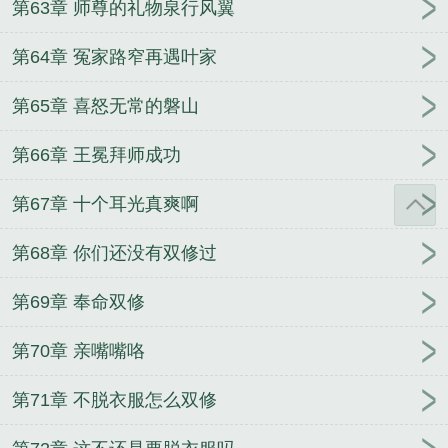
第63章 师尊的礼物泉行风翼
第64章 冤家路窄再遇叶家
第65章 喜怒无常的磐山
第66章 王冕拜师成功
第67章 十个耳光真爽啊
第68章 你们还没有双修过
第69章 奉命双修
第70章 亲嘴嘴咯
第71章 不脱衣服怎么双修