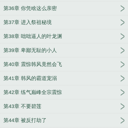
第36章 你凭啥这么亲密
第37章 进入祭祖秘境
第38章 咄咄逼人的叶龙渊
第39章 卑鄙无耻的小人
第40章 震惊韩风竟然会飞
第41章 韩风的霸道宠溺
第42章 练气巅峰全宗震惊
第43章 不要碧莲
第44章 被反打劫了