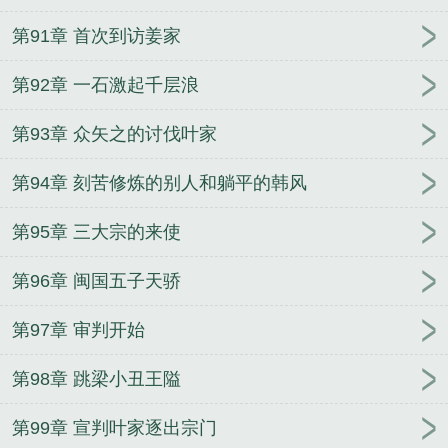
第91章 首次到访姜家
第92章 一石激起千层浪
第93章 众矢之的讨伐叶家
第94章 刻苦修炼的别人和躺平的韩风
第95章 三大宗的来使
第96章 闽国五子天骄
第97章 审判开始
第98章 跳梁小丑王隘
第99章 宣判叶家逐出宗门