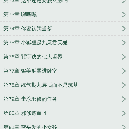
第72章 这不还是要脱衣服吗
第73章 嘿嘿嘿
第74章 你要认我当爹
第75章 小狐狸是九尾吞天狐
第76章 巽字诀的七大境界
第77章 骗姜酥柔进卧室
第78章 练气期九层后面不是筑基
第79章 击杀邪修的任务
第80章 邪修炼血丹
第81章 蓝头发的小女孩