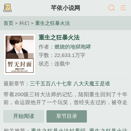
芊依小说网
首页
> 科幻 >
重生之狂暴火法
重生之狂暴火法
作者：
燃烧的地狱咆哮
字数：22,633.1万字
状态：连载中
最新章节：
三千五百八十七章 八大天魔王是谁
带着200级三转大法师的记忆，陆阳重生回到了十年
前，命运跟他开了一个玩笑，曾经失去过的，被夺走
的，他都要重新拿回来。游戏中的赚钱技巧、副本攻
开始阅读
章节目录
略、传奇任务、装备出处、图纸秘方、战斗技巧他全
都知道，且看一个重生玩家如何带着兄弟们横扫万