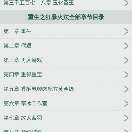
第三千五百七十八章 玉化圣王
就要躺着数钱
飞机失事，全家都在陪假千金过生日
八零换个首长爹，冷面养兄宠我如宝
我有一枚命运
重生之狂暴火法全部章节目录
魔骰
最强基因
第一章 重生
第二章 偶遇
第三章 再入游戏
第四章 重得重宝
第五章 香酥电鳗肉配方黄金级
第六章 寒冰工作室
第七章 故人蓝羽