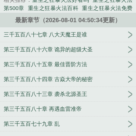
相关推荐：
重生之狂暴火法好看吗
重生之狂暴火法
国、焚尽天下，开启一段火神的传奇！...
第500章
重生之狂暴火法百科
重生之狂暴火法免费
《重生之狂暴火法》是燃烧的地狱咆哮精心创作的科
阅读全文
重生之狂暴火法女主角是谁
重生之狂暴火
幻类小说。
最新章节（2026-08-01 04:50:34更新）
法笔趣阁
重生之狂暴火法txt八零
全章免费阅读
重
生之狂暴火法男主几个老婆
重生之狂暴火法无弹窗
三千五百八十七章 八大天魔王是谁
重生之狂暴火法什么时候写的
重生之狂暴火法阅读
重生之狂暴火法主角老婆
重生之狂暴火法女主几个
第三千五百八十六章 诡异的超级大圣
重生之狂暴火法txt
重生之狂暴火法全文免费阅读
重
第三千五百八十五章 最佳晋阶方法
生之狂暴火法全文阅读
重生之狂暴火法TXT
重生之
狂暴火法 燃烧的地狱咆哮
重生之狂暴火法完结了
第三千五百八十四章 古焱大帝的秘密
吗
重回末世，从抛弃白眼狼全家开始
大唐腾飞之
路
和离第五年，新帝求我回到他身边
霓虹下的旧手
第三千五百八十三章 袭杀北源圣王
机
高手下山：迎娶恶劣未婚妻
超神建模师
外卖小
哥奇遇保时捷女
权力巅峰：SSSS级村书记！
协议
第三千五百八十章 再遇血雷准帝
离婚，抛夫弃子，我爽翻了
塔拉滩来了群年轻人
贪
恋你的盛夏
江少矜持点，夫人满级回归开挂了
我未
第三千五百七十九章 乱
来无敌？
缥缈云归处
幽幽萱草香
快乐！豪门后妈