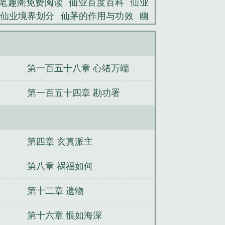
笔趣阁免费阅读
仙业百度百科
仙业
仙业境界划分
仙茅的作用与功效
幽
读
仙茅
网游之剑刃舞者
重生末世：
轨？重生真嫡女当场乱杀
重生08：从
太稳健了
修仙从分家开始
京婚试爱
第一百五十八章 心绪万端
空军了？
嘴贱王者，舔遍万界
人在废
解毒开始无敌
好孕娇娇茶又媚，母凭
第一百五十四章 勘功署
第四章 玄真派主
第八章 祸福如何
第十二章 遗物
第十六章 恨如海深