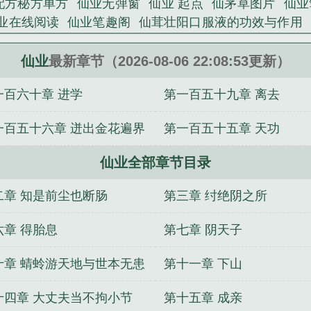
配方秘方单方
仙业无弹窗
仙业 起点
仙茅草图片
仙业
业在线阅读
仙业笔趣阁
仙茸壮阳口服液的功效与作用
百科
仙业起点中文网
仙业好看吗
仙业笔趣阁在线阅
娘子，我抢定了
神魂归：绝世帝女她杀回来了
接亲出
仙业
最新章节（2026-08-06 22:08:53更新）
人已签字离婚
幕后，横推一切
长生：我的种田流修仙
一百六十章 进学
第一百五十九章 离去
全职法师之十二卫守护
我这钓鱼竿永不空军，你送给真
离婚！沈总他蓄谋已久
白夜浮生录
混沌神鼎：从为女帝
一百五十六章 迸出金花遍界
第一百五十五章 天功
仙业全部章节目录
二章 知是前尘也断肠
第三章 纣绝阴之所
六章 得胎息
第七章 阴天子
十章 蜻蛉游天地与世本无患
第十一章 下山
十四章 大丈夫当不拘小节
第十五章 成亲