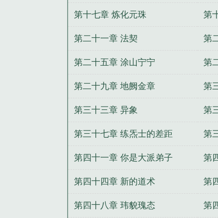
元真经
第十七章 炼化元珠
第
第二十一章 法契
第
第二十五章 涂山宁宁
第
第二十九章 地阙金章
第
第三十三章 异象
第
灵
第三十七章 练炁士的差距
第
第四十一章 你是大派弟子
第
第四十四章 新的道术
第
第四十八章 玮貌瑰态
第