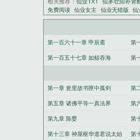
相关推荐：
仙业TXT
仙茅壮阳补肾
免费阅读
仙业女主
仙业无错版
仙
冥仙途
仙业TXT百度
仙业txt
仙业
开局中奖3000万
世子凶猛：这个小
山寨机开始崛起
傅总别虐了，少夫
第一百六十一章 甲辰斋
第
遮天超脱永恒：从护道叶天帝开始
丹房，从征服师姐开始成仙！
禁止
第一百五十七章 如鲸吞海
第
子贵夺凤位
香
第一章 瓮里故书匣中孤剑
第
第五章 诸佛平等一真法界
第
第九章 陈婴
第
第十三章 神屋枢华道君说太始
第