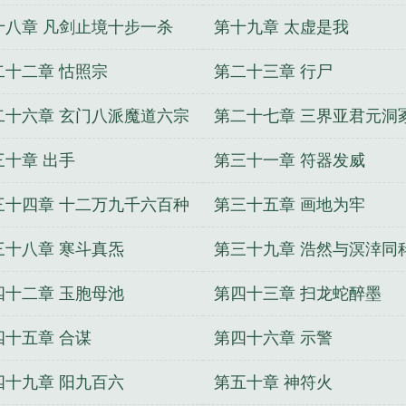
十八章 凡剑止境十步一杀
第十九章 太虚是我
二十二章 怙照宗
第二十三章 行尸
二十六章 玄门八派魔道六宗
第二十七章 三界亚君元洞
三十章 出手
第三十一章 符器发威
三十四章 十二万九千六百种
第三十五章 画地为牢
气
三十八章 寒斗真炁
第三十九章 浩然与溟涬同
四十二章 玉胞母池
第四十三章 扫龙蛇醉墨
四十五章 合谋
第四十六章 示警
四十九章 阳九百六
第五十章 神符火