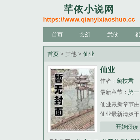
芊依小说网
https://www.qianyixiaoshuo.cc
首页
玄幻
武侠
首页
> 其他 >
仙业
仙业
作者：
鹓扶君
最新章节：
第一
仙业最新章节由
仙业最新清爽干
《仙业》是鹓扶
开始阅读