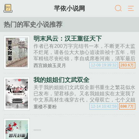
芊依小说网
热门的军史小说推荐
明末风云：汉王重征天下
作者已有200万字完结书一本，不断更不太监
不烂尾，请各位大大放心追读崇祯十五年，明
军精锐尽丧松锦，李自成席卷河南，清军最后
一次入关劫掠。明失其鹿，天下共逐之。国势
西宫娘娘玉灵月
12-08 19:39:32
283.6万
风雨飘摇危如累卵。周延儒临危受命，复任首
辅。......
我的姐姐们文武双全
关于我的姐姐们文武双全新书重生之繁花似水
已发布，望君移步。又名我姐姐实在太宠我了
中文系高材生魂穿古代，父母双亡，七个义姐
流落在外，而仇人却是当今王爷！文能纸笔书
重楼不要粉
12-14 10:42:59
698.7万
天下，武能马上定乾坤！看少年如何孤身入京
诗会扬名......
......