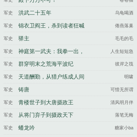
殿下万万不可！
洪武二十五年
军史
乌龟喝酒
锦衣卫阎王，杀到读者狂喊
军史
倦燕落巢
爽
驿主
军史
毛毛的毛
神庭第一武夫：我拳一出，
军史
人生短短急
如日中天
群穿明末之荒海平波纪
军史
彼岸之筏
天道酬勤，从猎户练成人间
军史
明啸
武圣
铸唐
军史
可惜无所谓
青楼世子到大唐摄政王
军史
清风明月伴
从将门弃子到摄政天下
军史
落笔无梅
蟠龙吟
军史
糖家小ba