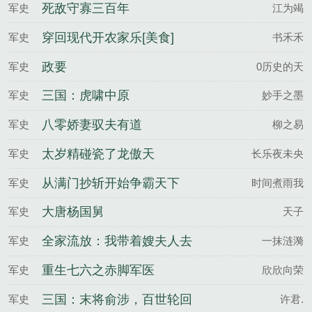
死敌守寡三百年
军史
江为竭
穿回现代开农家乐[美食]
军史
书禾禾
政要
军史
0历史的天
三国：虎啸中原
军史
妙手之墨
八零娇妻驭夫有道
军史
柳之易
太岁精碰瓷了龙傲天
军史
长乐夜未央
从满门抄斩开始争霸天下
军史
时间煮雨我
大唐杨国舅
军史
天子
全家流放：我带着嫂夫人去
军史
一抹涟漪
逃荒！
重生七六之赤脚军医
军史
欣欣向荣
三国：末将俞涉，百世轮回
军史
许君.