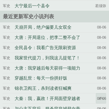
大宁最后一个县令
军史
若须弥
最近更新军史小说列表
天崩开局，绝户偏要儿女双全
军史
08-06
大唐：开局退位，把李二整不会了
军史
08-06
全民县令：我看广告无限刷资源
军史
08-06
我家世代提刀，到我这儿提笔了！
军史
08-06
大唐：我穿越后每天获得一项能力
军史
08-06
穿越乱世：每天一份拼好饭
军史
08-06
锦衣卫阎王，杀到读者狂喊爽
军史
08-06
大秦：我，嬴政！开局面壁穿越者
军史
08-06
与公主互穿后，朕杀穿皇城登女帝
军史
08-06