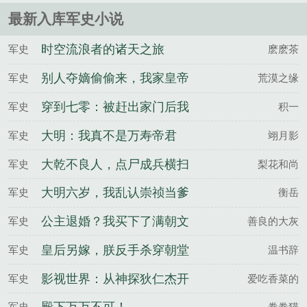
最新入库军史小说
时空流浪者的诸天之旅
军史
麽麽茶
别人夺嫡偷偷来，我家皇帝
军史
荒漠之缘
下圣旨
穿到七零：被赶出家门后我
军史
积一
存款过亿
大明：我真不是万寿帝君
军史
翊月影
大乾不良人，点尸成兵横扫
军史
梨花和尚
天下
大明六岁，我乱认崇祯当爹
军史
衡岳
公主退婚？我买下了满朝文
军史
善良的大灰
武
皇后另嫁，朕反手杀穿朝堂
军史
温书辞
影视世界：从神探狄仁杰开
军史
爱吃香菜的
始
军史
卷卷猫