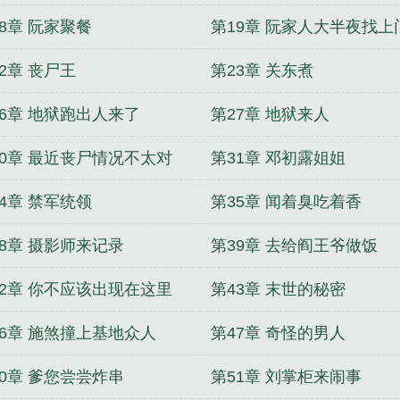
8章 阮家聚餐
第19章 阮家人大半夜找上
2章 丧尸王
第23章 关东煮
26章 地狱跑出人来了
第27章 地狱来人
30章 最近丧尸情况不太对
第31章 邓初露姐姐
4章 禁军统领
第35章 闻着臭吃着香
38章 摄影师来记录
第39章 去给阎王爷做饭
42章 你不应该出现在这里
第43章 末世的秘密
46章 施煞撞上基地众人
第47章 奇怪的男人
50章 爹您尝尝炸串
第51章 刘掌柜来闹事