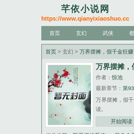
芊依小说网
https://www.qianyixiaoshuo.cc
首页
玄幻
武侠
首页
> 玄幻 >
万界摆摊，假千金狂赚
万界摆摊，
作者：
惊池
最新章节：
第9
万界摆摊，假千
读。
三秒记住本站：芊依小
开始阅读
《万界摆摊，假