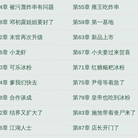
54章 被污蔑炸串有问题
第55章 雍王吃炸串
58章 邓初露姐姐要好了
第59章 第一基地
62章 末世再次升级
第63章 新品上市
6章 小龙虾
第67章 小夫妻过来贺喜
0章 可乐冰粉
第71章 红糖糍粑冰粉
74章 爹我们快去
第75章 尹母等着急了
8章 合作谈成
第79章 皇帝也吃到冰粉
82章 结界又扩大了
第83章 施煞带着丧尸来了
6章 江湖人士
第87章 店长开门了