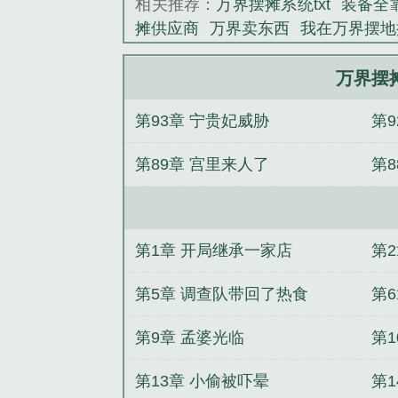
相关推荐：
万界摆摊系统txt
装备全
摊供应商
万界卖东西
我在万界摆地
师
万界摆摊买烧烤
万界摆地摊
我
力之巅！
神王来到2025
工厂牛马
万界摆
三国从赵云他哥开启诸天称霸
开局
第93章 宁贵妃威胁
第9
冢：玉蟾血咒
不许进化出奇怪的东
人走上权力之路
千亿总裁宠妻成狂
第89章 宫里来人了
第8
第1章 开局继承一家店
第
第5章 调查队带回了热食
第
第9章 孟婆光临
第1
第13章 小偷被吓晕
第