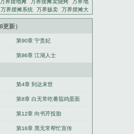
万界摆地摊
万界摆摊卖烧烤
万界地
万界摆摊系统
万界贩卖
万界摆摊大
开局一张嘴
医路青云：从小医生到权
车？四个前夫痴缠我
暗战天机
开局
:38更新）
老实，师娘赶我下山举世无敌
湘西秘
第90章 宁贵妃
世子越睡越强成武神
官场：从退伍军
第86章 江湖人士
第4章 到达末世
第8章 白无常吃番茄鸡蛋面
第12章 向书芹投胎
第16章 黑无常帮忙宣传