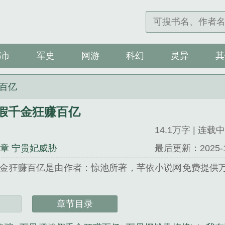
都市
军史
网游
科幻
灵异
其
百亿
假千金狂赚百亿
14.1万字 | 连载中
3章 宁贵妃威胁
最后更新：2025-12-
金狂赚百亿是由作者：惊池所著，芊依小说网免费提供
说网 网址：www.qianyixiaoshuo.cc...
章节目录
千金狂赚百亿》是惊池精心创作的玄幻类小说。