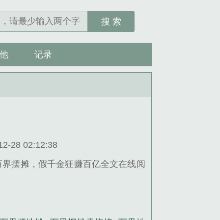
搜 索
他
记录
28 02:12:38
万界摆摊，假千金狂赚百亿全文在线阅