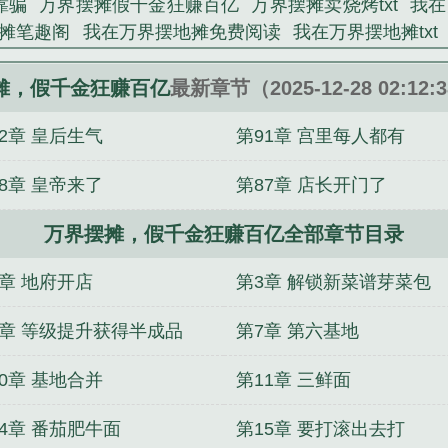
靠骗
万界摆摊假千金狂赚百亿
万界摆摊卖烧烤txt
我在
摊笔趣阁
我在万界摆地摊免费阅读
我在万界摆地摊txt
在万界摆摊卖烧烤
万界卖东西的
万界贩卖店
万界奸商
历险记
从青楼萌妹到乞儿国风主
截竭劫
职业白月光翻
摊，假千金狂赚百亿
最新章节（2025-12-28 02:12
武n代，爷爷是九品
凡人修仙：开局成为尸体
修行不
2章 皇后生气
第91章 宫里每人都有
西！
穿越万界：神功自动满级
我在玄幻世界搞基建
废
科技与修仙的重叠
8章 皇帝来了
第87章 店长开门了
万界摆摊，假千金狂赚百亿全部章节目录
2章 地府开店
第3章 解锁新菜谱芽菜包
6章 等级提升获得半成品
第7章 第六基地
0章 基地合并
第11章 三鲜面
14章 番茄肥牛面
第15章 要打滚出去打