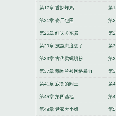
第17章 香辣炸鸡
第1
第21章 丧尸包围
第2
第25章 红味关东煮
第
第29章 施煞态度变了
第
第33章 古代卖螺蛳粉
第3
第37章 穆幽兰被网络暴力
第
第41章 寂寞的阎王
第
第45章 第四基地
第
第49章 尹家大小姐
第