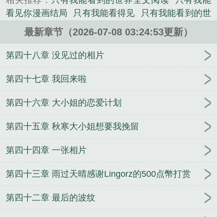
相关推荐：
只有我能看到的世界全文阅读
只有我能
自杀的方式下线……】【bug修復：移除了病娇不会
看见你漫画结局
只有我能看得见
只有我能看到的世
使用柴刀的bug】「策划！你都修復了什么！」【已
界在线阅读
只有我能看见好感度动漫
只有我能看到
发送补偿：免疫物理伤害的道具，感谢玩家对本款游
最新章节（2026-07-08 03:24:53更新）
的世界最新章节
只有我能看到恋爱游戏公告
漫画只
戏的支持】「不好意思，刚才说话大声了点。」...
有我能看见你作者
只有我能看到你笔趣阁
只有我能
第四十八章 没见过的相片
《只有我能看见恋爱游戏公告》是佚名精心创作的都
看到你韩剧
只有我能看到的世界
只有我能看见你
市类小说。
只有我能看见的隐藏新番
只有我能看见全文阅读
采
第四十七章 我回来啦
矿师的宇宙征途
怎么你也是我前女友啊
穿越遮天，
第四十六章 大小姐的恋爱计划
投影诸天
求生游戏：魔女崽崽她超飒的
班级求生：
全班女生都能万倍返还
律法美利坚，魔鬼代理人
同
第四十五章 秋寒大小姐想要我挽留
屋檐下的我们难以萌生爱意
道悟长生
文豪1979：为
人民写作
万界临终关怀公司
华娱：从绑定前桌开
第四十四章 一张相片
始
艾瑞巴蒂i第38本书
民国1937：我有抗日援助系
统
开局满级头球，我在阿森纳当球王
综漫：不一样
第四十三章 雨过天晴感谢Lingorz的500点幣打赏
的犬夜叉
迷雾领主
四合院：力度刚刚好，懵逼不伤
脑
同时穿越：我们独自在万界升级
抗日：从穿越
第四十二章 最后的波纹
1935开始
本座嘉靖，今日证道真君