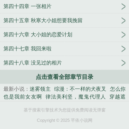
第四十四章 一张相片
第四十五章 秋寒大小姐想要我挽留
第四十六章 大小姐的恋爱计划
第四十七章 我回来啦
第四十八章 没见过的相片
点击查看全部章节目录
最新小说：
迷雾领主
综漫：不一样的犬夜叉
怎么你
也是我前女友啊
律法美利坚，魔鬼代理人
穿越遮
天，投影诸天
四合院：力度刚刚好，懵逼不伤脑
道
基于搜索引擎技术为您提供免费阅读无弹窗
悟长生
艾瑞巴蒂i第38本书
民国1937：我有抗日援
助系统
同时穿越：我们独自在万界升级
班级求生：
Copyright © 2025 芊依小说网
全班女生都能万倍返还
华娱：从绑定前桌开始
求生