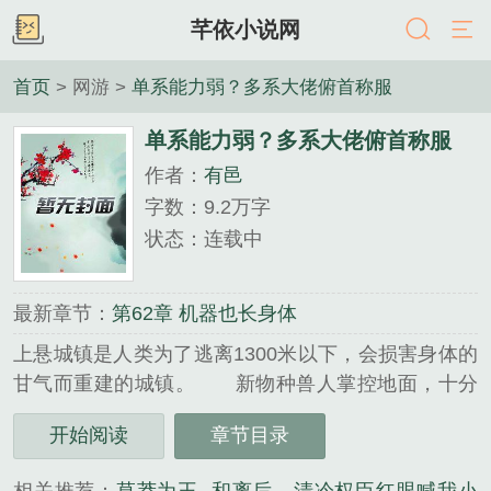
芊依小说网
首页
> 网游 >
单系能力弱？多系大佬俯首称服
单系能力弱？多系大佬俯首称服
作者：
有邑
字数：9.2万字
状态：连载中
最新章节：
第62章 机器也长身体
上悬城镇是人类为了逃离1300米以下，会损害身体的
甘气而重建的城镇。 新物种兽人掌控地面，十分
凶恶！十分残忍！十分血腥！程橙和队友们一起到
开始阅读
章节目录
1300米以下的地面，寻找已经进化出转甘为氧的异变
植株，避无可避地…...