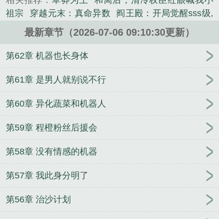
相关推荐：
草莽为王
和离后，清冷权臣红眼喊我小
《单系能力弱？多系大佬俯首称服》是有邑精心创作
祖宗
穿越元末：真命异数
阎王殿：开局觉醒sss级,
的网游类小说。
化身钟馗
我本平凡，唯有破天
黑道风云：我的京城
最新章节（2026-07-06 09:10:30更新）
姐姐
徒儿快下山，扫黄的又来了！
无敌奶爸在异界
卖玩具
让你开杂货店，成万界供货商了？
天余烬
第62章 机器也长身体
夺军功谋凤位？重生假千金杀疯了
资本家小姐随军
被拒，惊动全国
重生后她杀弟证道，扶弟魔她不当
第61章 是男人就别说不行
了！
重生之非遗大佬在都市封神
空间的门
混沌天
第60章 异化蔬菜和机器人
枢
共梦凶案死者？假千金背靠全警局
开局边疆小
兵，一路杀成人屠祖师
师兄啊师兄：人族圣人！道
第59章 程橙粉丝后援会
侣太清
万历小捕快
第58章 没有情感的机器
第57章 我此身分明了
第56章 治沙计划