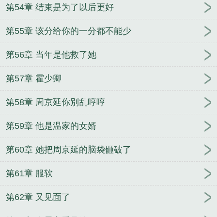
第54章 结束是为了以后更好
第55章 该分给你的一分都不能少
第56章 当年是他救了她
第57章 霍少卿
第58章 周京延你別乱哼哼
第59章 他是温家的女婿
第60章 她把周京延的脑袋砸破了
第61章 服软
第62章 又见面了