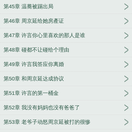
第45章 温蕎被踢出局
第46章 周京延给她房產证
第47章 许言你心里喜欢的那人是谁
第48章 碰都不让碰给个理由
第49章 许言我答应你离婚
第50章 和周京延达成协议
第51章 许言的第一桶金
第52章 我没有妈妈也没有爸爸了
第53章 老爷子动怒周京延被打的很惨