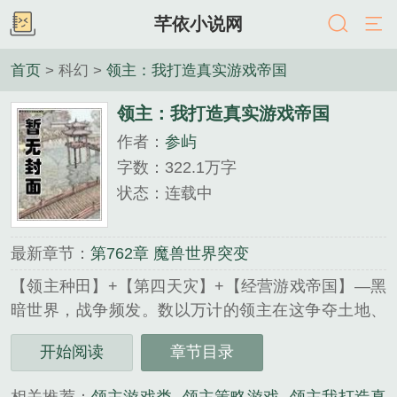
芊依小说网
首页
> 科幻 >
领主：我打造真实游戏帝国
领主：我打造真实游戏帝国
作者：
参屿
字数：322.1万字
状态：连载中
最新章节：
第762章 魔兽世界突变
【领主种田】+【第四天灾】+【经营游戏帝国】—黑
暗世界，战争频发。数以万计的领主在这争夺土地、
抢夺资源。但陈羽与他们不同。别人忙着打仗，他忙
开始阅读
章节目录
着建设地下城，吸引异世界的冒险家过来挑战。【欢
乐斗地主】、【生化危机】、【地下城与勇士】、