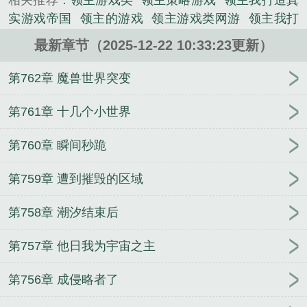
相关推荐：
领主游戏类
领主策略游戏
领主我打造真
【黑神话】……一个又一个地下城拔地而起。让这帮
实游戏帝国
领主的游戏
领主游戏类网游
领主我打
没见过世面的冒险家为之癫狂，甘愿奉上一切。陈
造真实游戏帝国TXT
领主游戏排行榜
领主我打造真
羽：“对不起亲爱的冒险家们，今日暂停营业，因为我
最新章节（2025-12-22 10:33:23更新）
实游戏帝国3qd
领主游戏基建种田南湖锦鲤免费阅
的领地被人围攻了。”什么？冒险家们顿时就怒了。纷
读
领主游戏基建种田
领主游戏[基建种田
领主我打
第762章 魔兽世界突变
纷降临黑暗世界。领地不够，他们替陈羽去抢。战争
造真实游戏帝国听书
领主我打造真实游戏帝国免费
爆发，他们替陈羽去打。资源不够，他们氪命补上缺
阅读
领主我打造真实游戏帝国txt
自己是领主的游
第761章 十几个小世界
失的资源。…多年后，陈羽高坐至高神位，看着这片
戏
领主发展类游戏
领主游戏
领主我打造真实游戏
由冒险家替他打下的江山，摇头直呼：“你们这是害苦
第760章 瞬间秒跪
帝国笔笔趣
领主游戏笔趣阁
领主玩家
领主打造超
了朕呐！”《领主：我打造真实游戏帝国》是参屿精心
凡帝国笔趣阁
领主建设争霸类游戏
领主游戏基建种
创作的网游竞技小说，影书实时更新领主：我打造真
第759章 遭到摧毁的区域
田免费阅读
领主建设类手机游戏
单系能力弱？多系
实游戏帝国最新章节无弹窗广告版，书友所发表的领
大佬俯首称服
资本家小姐随军被拒，惊动全国
阎王
主：我打造真实游戏帝国评论，并不代表影书赞同或
第758章 潮汐结束后
殿：开局觉醒sss级,化身钟馗
师兄啊师兄：人族圣
者支持领主：我打造真实游戏帝国读者的观点。...
人！道侣太清
顶级御兽家族，你管这叫寒门？
封神
第757章 他日我为宇宙之主
《领主：我打造真实游戏帝国》是参屿精心创作的科
结束，觉醒签到系统？
秦氏仙朝
重生后她杀弟证
幻类小说。
道，扶弟魔她不当了！
都市奇异录之人狐传奇
穿越
第756章 成侵略者了
元末：真命异数
逆命司南
福星萌宝：八零爹娘被我