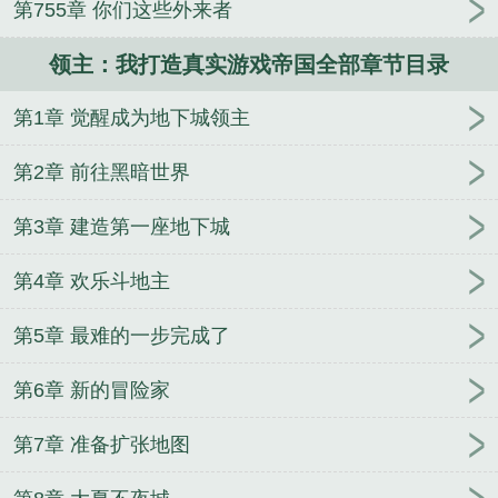
第755章 你们这些外来者
宠成首富
万历小捕快
魔法双界行
重生80，娶了异
瞳小娇妻
天余烬
空间的门
和离后，清冷权臣红眼
领主：我打造真实游戏帝国全部章节目录
喊我小祖宗
让你开杂货店，成万界供货商了？
濒死
预言：我靠诅咒成神
第1章 觉醒成为地下城领主
第2章 前往黑暗世界
第3章 建造第一座地下城
第4章 欢乐斗地主
第5章 最难的一步完成了
第6章 新的冒险家
第7章 准备扩张地图