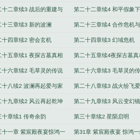
融
廷之暗流
二十二章续3 战后的重建与
笫二十二章续4 和平假象
的挑战
危机与心灵
二十三章续3 新的波澜
第二十三章续4 合作危机
途
二十四章续2 密会玄机
第二十四章续3 幻域危机
二十五章续1 夜探古墓真相
第二十五章续4夜探古墓真
显
初显
二十六章续2 毛草灵的传说
第二十六章续3 毛草灵的
二十八续2 波澜再起爱与家
第二十八章续3 战火纷飞
的艰难
家国至暗
二十九章续2 风云再起乾坤
第二十九章续3 风云变幻
新危
波澜
三十章续1 传奇余韵
第三十章续2 星陨启明
三十一章 紫宸殿夜宴惊鸿一
第31章 紫宸殿夜宴 惊鸿