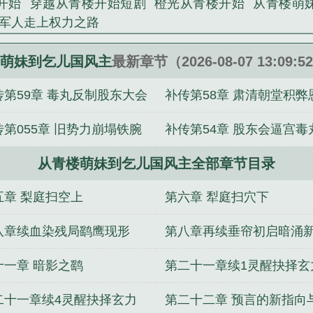
开始
穿越从青楼开始短剧
橙光从青楼开始
从青楼萌
军人走上权力之路
萌妹到乞儿国风主
最新章节（2026-08-07 13:09:
传第59章 毒丸反制股东大会
补传第58章 肃清朝堂积弊
局
并聚人心
传第055章 旧势力崩塌铁腕
补传第54章 股东会逼宫毒
朝堂
从青楼萌妹到乞儿国风主全部章节目录
死局
五章 梨庭扫空上
第六章 犁庭扫穴下
八章续血染残局鹞鹰现形
第八章再续垂帘初启暗涌
十一章 暗影之鹞
第二十一章续1灵醒抉择玄
交融
二十一章续4灵醒抉择玄力
第二十二章 预言的新指向