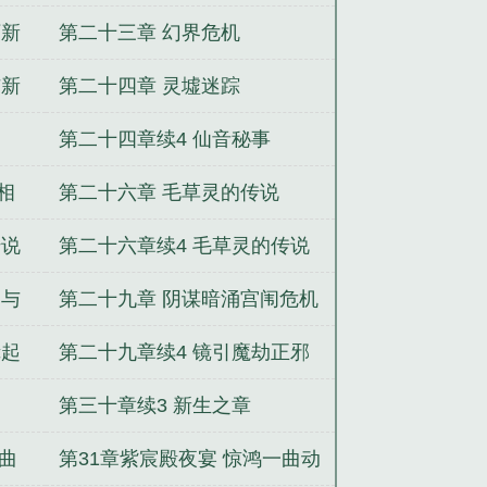
廷风云
下新
第二十三章 幻界危机
与新
第二十四章 灵墟迷踪
第二十四章续4 仙音秘事
相
第二十六章 毛草灵的传说
传说
第二十六章续4 毛草灵的传说
爱与
第二十九章 阴谋暗涌宫闱危机
镜起
第二十九章续4 镜引魔劫正邪
决战
第三十章续3 新生之章
一曲
第31章紫宸殿夜宴 惊鸿一曲动