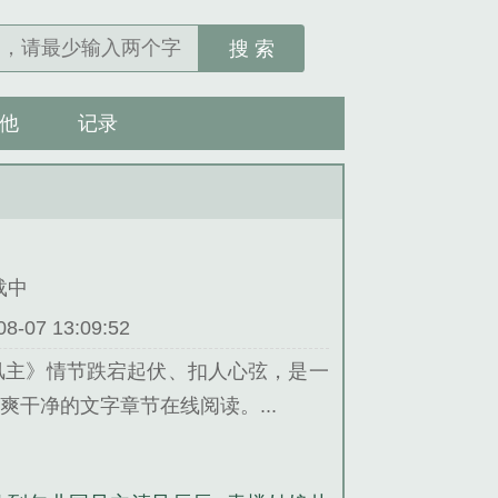
搜 索
他
记录
连载中
07 13:09:52
风主》情节跌宕起伏、扣人心弦，是一
干净的文字章节在线阅读。...