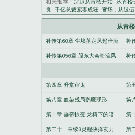
相关推荐：
穿越从青楼开始
从青楼
良
千亿总裁宠妻成狂
官场：从退伍
从青楼
补传第60章 尘埃落定风起暗流
补
惊
补传第056章 股东大会暗流风
补
雨欲来惊局
肃
第四章 升堂审鬼
第
第八章 血染残局鹞鹰现形
第
第十章 垂帘惊变 龙椅下的暗
第
流汹涌
第二十一章续3灵醒抉择玄力
第