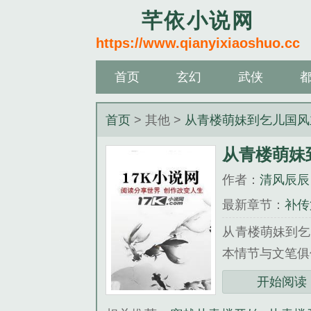
芊依小说网
https://www.qianyixiaoshuo.cc
首页
玄幻
武侠
首页
> 其他 >
从青楼萌妹到乞儿国风
从青楼萌妹
作者：
清风辰辰
最新章节：
补传
从青楼萌妹到乞
本情节与文笔俱
《从青楼萌妹到
开始阅读