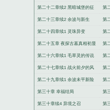
交融
交
第二十二章续2 黑暗城堡的征
第
途与心灵的
新
第二十三章续2 余波与新生
第
第二十四章续1 灵珠异变
第
第二十五章 夜探古墓真相初显
第
初
第二十六章续1 毛草灵的传说
第
第二十七章续1 战火前夕的风
第
云变幻
国
第二十九章续1 余波未平新险
第
又至
镜
第三十章 幸福结局
第
第三十章续4 异境之召
第