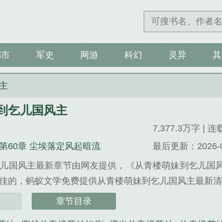
都市
军史
网游
科幻
灵异
其
主
到乞儿国风主
7,377.3万字 | 
第60章 尘埃落定风起暗流
最后更新：2026-08-
儿国风主最新章节由网友提供，《从青楼萌妹到乞儿国
佳的，蚂蚁文学免费提供从青楼萌妹到乞儿国风主最新清爽
乞儿国风主》是清风辰辰精心创作的其他类小说。
章节目录