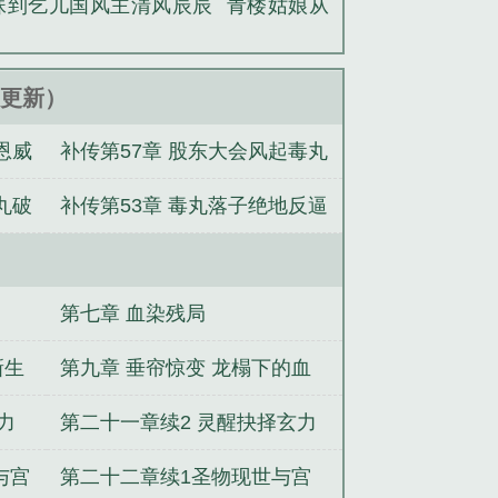
妹到乞儿国风主清风辰辰
青楼姑娘从
52更新）
恩威
补传第57章 股东大会风起毒丸
暗棋落子
丸破
补传第53章 毒丸落子绝地反逼
宫
第七章 血染残局
新生
第九章 垂帘惊变 龙榻下的血
色密令
力
第二十一章续2 灵醒抉择玄力
交融
与宫
第二十二章续1圣物现世与宫