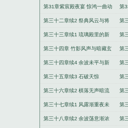
曲
第31章紫宸殿夜宴 惊鸿一曲动
第
蛮庭续3
动
第三十二章续2 祭典风云与将
第
计就计
妹
第三十三章续1 琉璃殿里的新
第
生计
生
第三十四章 竹影风声与暗藏玄
第
机
流
第三十四章续4 余波未平与新
第
局初开
第三十五章续3 石破天惊
第
第三十六章续2 棋落无声暗流
第
涌
局
第三十七章续1 风露渐重夜未
第
央
疾
第三十八章续2 余波荡意渐浓
第