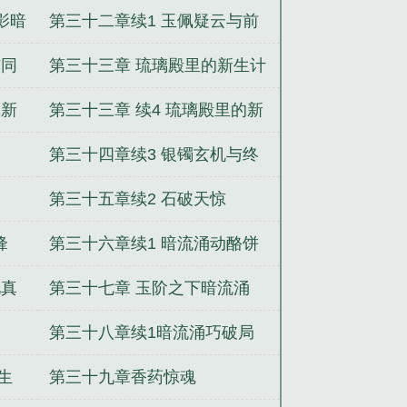
蛮庭续2
影暗
第三十二章续1 玉佩疑云与前
路迷雾
与同
第三十三章 琉璃殿里的新生计
的新
第三十三章 续4 琉璃殿里的新
生计
第三十四章续3 银镯玄机与终
局对决
第三十五章续2 石破天惊
锋
第三十六章续1 暗流涌动酪饼
香
见真
第三十七章 玉阶之下暗流涌
第三十八章续1暗流涌巧破局
生
第三十九章香药惊魂