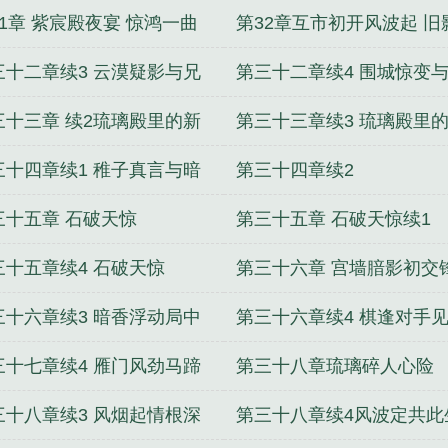
动蛮庭
动蛮庭
31章 紫宸殿夜宴 惊鸿一曲
第32章互市初开风波起 旧
蛮庭续
随紫宸深
三十二章续3 云漠疑影与兄
第三十二章续4 围城惊变
初逢
心破局
三十三章 续2琉璃殿里的新
第三十三章续3 琉璃殿里
计
生计
三十四章续1 稚子真言与暗
第三十四章续2
再涌
三十五章 石破天惊
第三十五章 石破天惊续1
三十五章续4 石破天惊
第三十六章 宫墙腤影初交
三十六章续3 暗香浮动局中
第三十六章续4 棋逢对手
章
三十七章续4 雁门风劲马蹄
第三十八章琉璃碎人心险
三十八章续3 风烟起情根深
第三十八章续4风波定共此