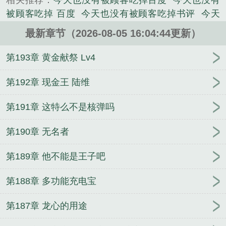
相关推荐：
今天也没有被顾客吃掉百度
今天也没有
科幻类小说。
被顾客吃掉 百度
今天也没有被顾客吃掉书评
今天
也没有被顾客吃掉英文
今天也没有被顾客吃掉无防
最新章节（2026-08-05 16:04:44更新）
盗免费阅读
今天也没有被顾客吃掉呢
今天也没有被
顾客吃掉无防盗
今天没做顾客
今天也没有被顾客吃
第193章 黄金献祭 Lv4
掉的说说
今天也没有被顾客吃掉第五兽人笑话
今天
也没有被顾客吃掉作者围城外的
今天也没有被顾客
第192章 现金王 陆维
吃掉 围城外的钟
今天也没有被顾客吃掉 言情网
今
第191章 这特么不是核弹吗
天怎么没客人
今天我没有吃什么
今天也没有被顾客
吃掉起点
今天也没有被顾客吃掉修正
今天也没有被
第190章 无名者
顾客吃掉无错免费阅读
我今天没有
今天没有给你做
吃的怎么办
今天也没有被顾客吃掉篱笆好
今天也没
第189章 他不能是王子吧
有被顾客吃掉围城外的钟免费阅读
今天没什么吃的
今天没人吃
今天也没有被顾客吃掉 围城外的钟 笔趣
第188章 多功能充电宝
阁
今天也没有被顾客吃掉txt免费
朕之第一子[综历
史]
白月光回京，夜夜被太子爷亲红温
换嫁搬家
第187章 龙心的用途
产，资本家小姐随军一胎接一胎
队友背叛，我打造