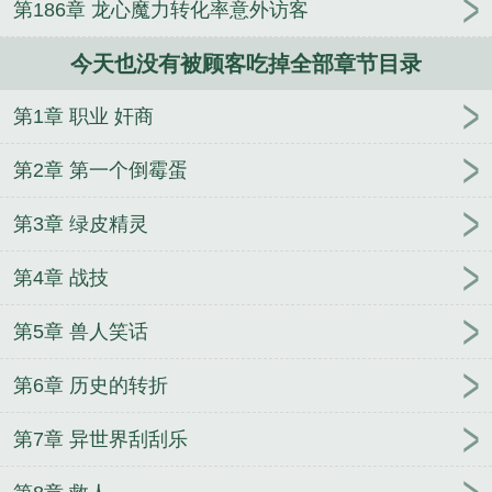
第186章 龙心魔力转化率意外访客
最强战队
北朝争雄
我在武侠世界玩养成
状元郎
杀敌换媳妇？我一人屠城！
火影圆梦大师！
布衣风
今天也没有被顾客吃掉全部章节目录
水师
我在北宋当妖道
我爸的小说通异界
第四天灾
里面混进个玩mc的？
王府弃妇，我靠养崽富可敌
第1章 职业 奸商
国
都地狱游戏了，谁还当人啊
苟在锦衣卫吞噬成
神
三国：坏了，我成汉末魅魔了
全球进化：我移植
第2章 第一个倒霉蛋
了至高神心
重返二十岁心动，他才是白月光
从水猴
子开始成神
第3章 绿皮精灵
第4章 战技
第5章 兽人笑话
第6章 历史的转折
第7章 异世界刮刮乐