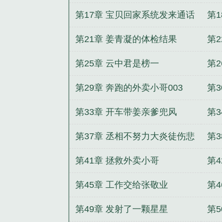
第17章 宝贝回家系统发来通话
第
请求
第21章 姜青凝的体检结果
第2
第25章 云中君是榜一
第
第29章 奔跑的外卖小哥003
第
底
第33章 开车带姜亲爹兜风
第
第37章 丞相不努力大炎徒伤悲
第
第41章 拯救外卖小哥
第
第45章 工作交给张敬业
第
第49章 发射了一颗星星
第