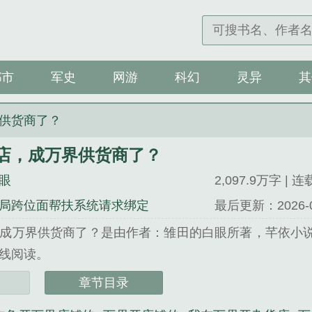
都市
军史
网游
科幻
灵异
其
供货商了？
店，成万界供货商了？
眼
2,097.9万字 | 
局跨位面帮扶系统请求绑定
最后更新：2026-07-
成万界供货商了？是由作者：雏田的白眼所著，芊依小
线阅读。
说网 网址：www.qianyixiaoshuo.cc...
章节目录
，成万界供货商了？》是雏田的白眼精心创作的玄幻类