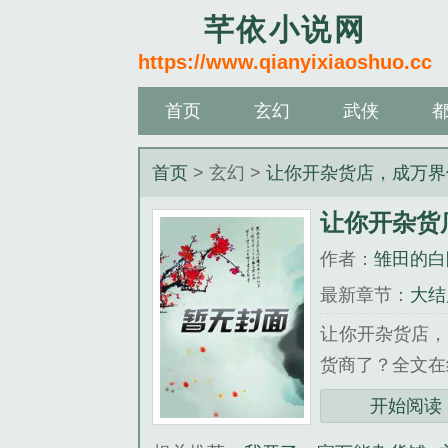
芊依小说网
https://www.qianyixiaoshuo.cc
首页
玄幻
武侠
首页
> 玄幻 >
让你开杂货店，成万界
让你开杂货
作者：
雏田的白
最新章节：
大结
让你开杂货店，
货商了？全文在
三秒记住本站：芊依小
开始阅读
《让你开杂货店