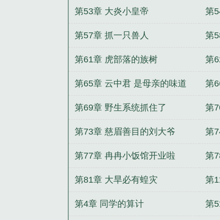
额
第53章 大炎小皇帝
第
第57章 抓一只兽人
第
打
第61章 虎部落的族树
第
第65章 云中君 是母亲的味道
第
力
第69章 野生系统抓住了
第7
第73章 慈眉善目的刘大爷
第
第77章 冉冉小饭馆开业啦
第7
第81章 大旱必有蝗灾
第
能
第4章 同学的算计
第