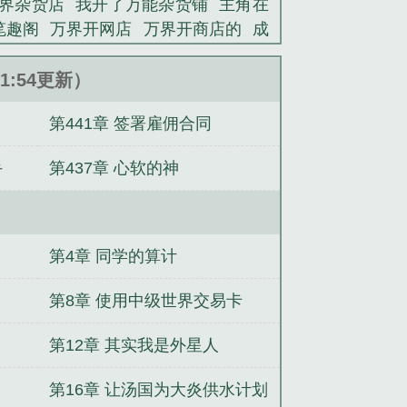
界杂货店
我开了万能杂货铺
主角在
笔趣阁
万界开网店
万界开商店的
成
30
我开了一家万能杂货店
我开了一
局万界杂货铺
我开一家万能杂货
万界
51:54更新）
杂货店免费阅读
万界杂货铺by
万界杂
第441章 签署雇佣合同
铺by沈闲辞
让你开杂货店成万界供货
风云：我的京城姐姐
夺军功谋凤位？
手
第437章 心软的神
开局边疆小兵，一路杀成人屠祖师
：开局觉醒sss级,化身钟馗
天余烬
间
第4章 同学的算计
励
第8章 使用中级世界交易卡
第12章 其实我是外星人
第16章 让汤国为大炎供水计划