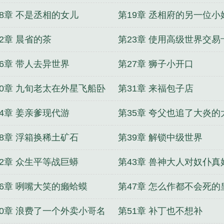
18章 不是丞相的女儿
第19章 丞相府的另一位小
2章 晨省的茶
第23章 使用高级世界交易
26章 带人去异世界
第27章 狮子小开口
30章 九旬老太在外星飞船卧
第31章 来福包子店
34章 姜亲爹现代游
第35章 夸父也追了大炎的
38章 浮箱换稀土矿石
第39章 解锁中级世界
42章 众生平等战巨蟒
第43章 兽神大人对奴仆真
46章 咧嘴大笑的癞蛤蟆
第47章 怎么作都不会死的
50章 浪费了一个外卖小哥名
第51章 补丁也不想补