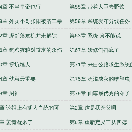
54章 不当皇帝也行
第55章 带着大臣去野炊
58章 外卖小哥张阳被洛二暴
第59章 系统发布分线任务
62章 虎部落危机并未解除
第63章 系统 真不能说
66章 狗粮猫粮对道友的杀伤
第67章 妖修们都疯了
0章 挖坑埋人
第71章 来自公路求生系统
助
74章 幼崽最重要
第75章 泛滥成灾的嗜塑虫
8章 厨神
第79章 仙尊最优秀的弟子
1章 论祖上有胡人血统的可
第2章 这是我亲父啊
性
5章 姜青凝来了
第6章 重新定义三从四德