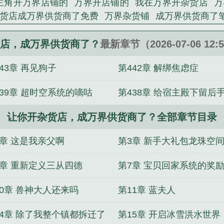
主角开万界店铺的
万界开店铺的
我在万界开杂货店
万
货店成万界供货商了免费
万界杂货铺
成万界供货商了
TXT
万界杂货店主
万界开店的无cp
成万界供货商了 
供货商了晋江
万界杂货铺系统
主角开万界商城的
开
店，成万界供货商了？
最新章节（2026-07-06 12:
界开杂货铺
开万界商店的
开了一家万能杂货铺
万界
43章 再见狗子
第442章 解绑焦虑症
界供货商了? 免费阅读
让你开杂货铺 成万界
万界杂货
道侣太清
蠢蛇心声
徒儿快下山，扫黄的又来了！
黑道
439章 超时空系统的嘀咕
第438章 给宿主殿下留后
凶案死者？假千金背靠全警局
草莽为王
人来寻山山见人
唯有破天
恶毒女配怀崽后被魔君娇养了
百死仙
阎王殿
让你开杂货店，成万界供货商了？全部章节目录
枢
九天弑魔录
星轨法则
2章 这是我亲父啊
第3章 新手大礼包龙珠空
6章 重新定义三从四德
第7章 宝贝回家系统的奖
10章 兽神大人还来吗
第11章 蓝夫人
14章 除了我整个镇都拆迁了
第15章 开启冰雪洪水世界