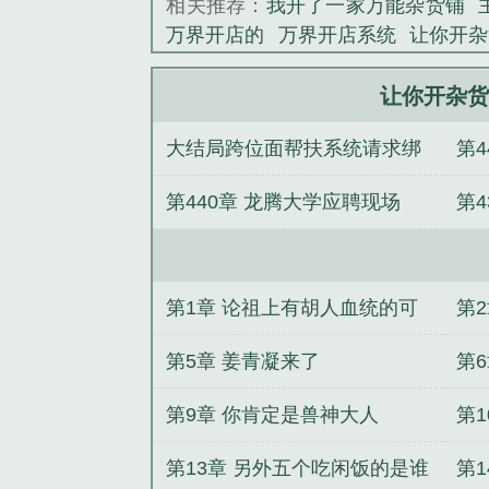
相关推荐：
我开了一家万能杂货铺
万界开店的
万界开店系统
让你开杂
万界供货商了免费
成万界供货商了? 
家万界杂货铺
让你开杂货店
成万界
让你开杂货
开店的
万界杂货铺百度百科
我在万
大结局跨位面帮扶系统请求绑
第4
货铺晋江
我开了个万能杂货铺
成万
商了百度
师兄啊师兄：人族圣人！
定
第440章 龙腾大学应聘现场
第
重生假千金杀疯了
空间的门
共梦
无敌奶爸在异界卖玩具
我本平凡，
重生之非遗大佬在都市封神
混沌天
第1章 论祖上有胡人血统的可
第
能性
第5章 姜青凝来了
第
第9章 你肯定是兽神大人
第
第13章 另外五个吃闲饭的是谁
第