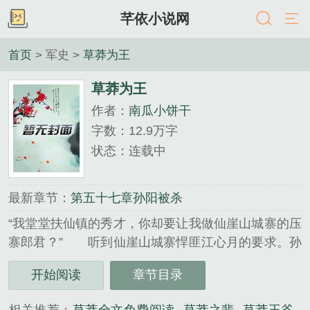
芊依小说网
首页
> 军史 >
草莽为王
草莽为王
作者：
南瓜小饼干
字数：12.9万字
状态：连载中
最新章节：
第五十七章孙阳被杀
“我堂堂扶仙镇的秀才，你却要让我做仙崖山城寨的压
寨郎君？” 听到仙崖山城寨悍匪江心月的要求。孙
阳一身铁骨，朗朗正气，抱着誓死之心断然不
开始阅读
章节目录
从。 江心月侧卧在床，薄纱裹身，眉眼柔情的看
着躲在一旁的孙阳妩媚道：…...