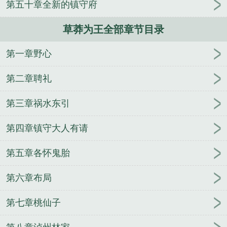
第五十章全新的镇守府
崽后被魔君娇养了
星轨法则
凤舞长安之千年渡华
年
重生之非遗大佬在都市封神
百死仙
夺军功谋凤
草莽为王全部章节目录
位？重生假千金杀疯了
永恒极意战神
混沌天枢
海
棠令
人来寻山山见人
引诱禁欲太子救风尘后，我逃
第一章野心
婚了
蠢蛇心声
共梦凶案死者？假千金背靠全警局
第二章聘礼
第三章祸水东引
第四章镇守大人有请
第五章各怀鬼胎
第六章布局
第七章桃仙子