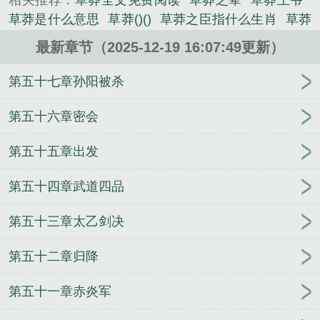
相关推荐：
草莽全文免费阅读
草莽之辈
草莽王爷
《草莽为王》是南瓜小饼干精心创作的军史类小说。
草莽是什么意思
草莽()()
草莽之臣指什么生肖
草莽
之臣的意思
草莽之辈什么意思
草莽是哪几个人
草
最新章节（2025-12-19 16:07:49更新）
莽之臣是什么意思
草莽是今
草莽之臣什么意思
草
莽为王月关
草莽是什么意思?
草莽指什么人
草莽帝
第五十七章孙阳被杀
王
草莽是谁写的
草莽之臣是什么生肖
草莽之中
草莽之间
草莽之臣
草莽意思是什么
草莽之臣指的
第五十六章密会
是谁
草莽为王 孙阳
草莽番外
草莽的意思是什么
第五十五章出发
草莽
草莽的莽是什么意思
草莽之人是什么意思
草
莽之士
草莽是啥意思
草莽什么
草莽之中是什么意
第五十四章武道四品
思
草莽是谁
草莽是啥
草莽之臣说的是谁
草莽之
夫是什么意思
草莽之夫
草莽之地什么意思
草莽是
第五十三章太乙剑决
今讲什么
草莽之臣是指什么生肖
何为草莽
草莽之
臣图片
草莽是今讲了什么
黑道风云：我的京城姐
第五十二章归降
姐
赘婿狗都不当，我从不跪开始无敌
开局边疆小
兵，一路杀成人屠祖师
家，不是想回就能回
星际秘
第五十一章赤炎军
密令
九天弑魔录
我本平凡，唯有破天
恶毒女配怀