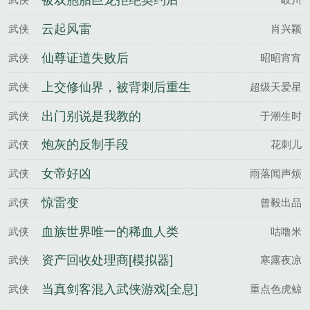
被双胞胎巨龙拒绝契约后
云起风雷
武侠
肖兴颖
仙尊证道失败后
武侠
昭昭宵宵
上交修仙界，被背刺后重生
武侠
超级天爱星
了
出门别说是我教的
武侠
于潮生时
炮灰的反制手段
武侠
花刺儿
女帝好凶
武侠
雨落闻声烦
惊雷变
武侠
曾毅出品
血族世界唯一的稀血人类
武侠
咕噜米
资产回收处理商[模拟器]
武侠
寒露夜凉
当真剑客混入武侠游戏[全息]
武侠
重点色虎鲸