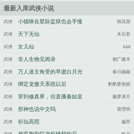
最新入库武侠小说
小猫咪在星际监狱也会手慢
武侠
桃花朋
无？
天下无仙
武侠
木石君
女儿仙
武侠
lulal
非人生物见闻录
武侠
都广建木
万人迷主角受的早逝白月光
武侠
春日融融
又活了
绑定龙傲天系统以后
武侠
豹豹要抱抱
穿到修真界，但直播秦始皇
武侠
藤萝浠月
统一全修真
邪神也说中文吗
武侠
霜雪明
祈仙高照
武侠
偏莘
武侠
岐川