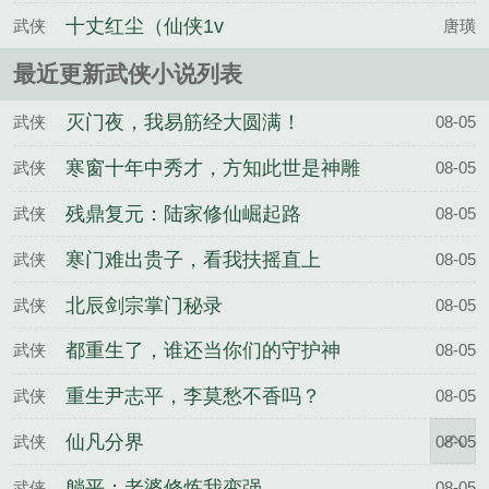
十丈红尘（仙侠1v
武侠
唐璜
最近更新武侠小说列表
灭门夜，我易筋经大圆满！
武侠
08-05
寒窗十年中秀才，方知此世是神雕
武侠
08-05
残鼎复元：陆家修仙崛起路
武侠
08-05
寒门难出贵子，看我扶摇直上
武侠
08-05
北辰剑宗掌门秘录
武侠
08-05
都重生了，谁还当你们的守护神
武侠
08-05
重生尹志平，李莫愁不香吗？
武侠
08-05
仙凡分界
武侠
08-05
躺平：老婆修炼我变强
武侠
08-05