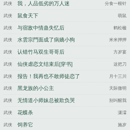
我，人品低劣的万人迷
武侠
分食一根针
鼠食天下
武侠
萌鼠
与宿敌中情蛊失忆后
武侠
鹤松楹
水雲宗門面成了病嬌小狗
武侠
米米押押
认错竹马双生哥哥后
武侠
方岁宴
仙侠虐恋文结束后[穿书]
武侠
这把刀
报告！我再也不敢师徒恋了
武侠
月十三川
黑龙族的小公主
武侠
天际微明
无情道小师妹总被欺负哭
武侠
别叫醒我
花蝶杀
武侠
潇瀮
饲养它
武侠
施岁