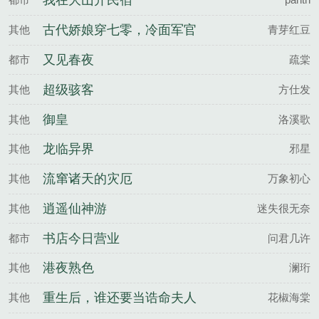
我在大山开民宿
古代娇娘穿七零，冷面军官
其他
青芽红豆
沦陷了
又见春夜
都市
疏棠
超级骇客
其他
方仕发
御皇
其他
洛溪歌
龙临异界
其他
邪星
流窜诸天的灾厄
其他
万象初心
逍遥仙神游
其他
迷失很无奈
书店今日营业
都市
问君几许
港夜熟色
其他
澜珩
重生后，谁还要当诰命夫人
其他
花椒海棠