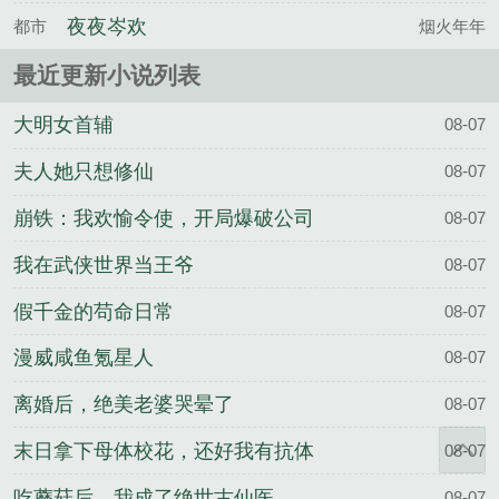
夜夜岑欢
都市
烟火年年
最近更新小说列表
大明女首辅
08-07
夫人她只想修仙
08-07
崩铁：我欢愉令使，开局爆破公司
08-07
我在武侠世界当王爷
08-07
假千金的苟命日常
08-07
漫威咸鱼氪星人
08-07
离婚后，绝美老婆哭晕了
08-07
末日拿下母体校花，还好我有抗体
08-07
吃蘑菇后，我成了绝世古仙医
08-07