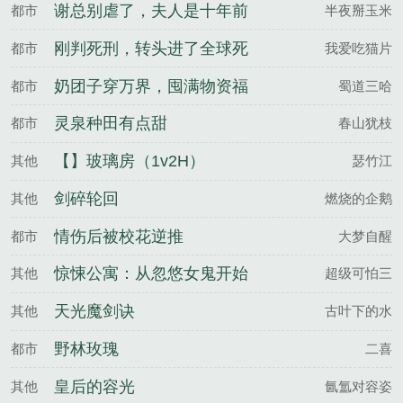
谢总别虐了，夫人是十年前
都市
半夜掰玉米
穿回来的
刚判死刑，转头进了全球死
都市
我爱吃猫片
亡高考
奶团子穿万界，囤满物资福
都市
蜀道三哈
运满满
灵泉种田有点甜
都市
春山犹枝
【】玻璃房（1v2H）
其他
瑟竹江
剑碎轮回
其他
燃烧的企鹅
情伤后被校花逆推
都市
大梦自醒
惊悚公寓：从忽悠女鬼开始
其他
超级可怕三
天光魔剑诀
其他
古叶下的水
野林玫瑰
都市
二喜
皇后的容光
其他
氤氲对容姿