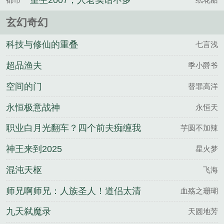
重生2007，人老实话不多
玄幻奇幻
科技与修仙的重叠
七言浅
超品渔夫
季小爵爷
空间的门
替罪高洋
永恒极意战神
永恒天
职业白月光翻车？四个前夫痴缠我
芋圆不加辣
神王来到2025
星火梦
混沌天枢
飞海
师兄啊师兄：人族圣人！道侣太清
血殇之珊瑚
九天弑魔录
天圆地芳