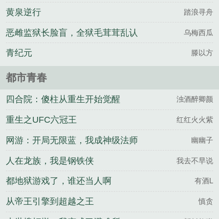
黄泉逆行
踏浪寻舟
恶雌监狱长脸盲，全狱毛茸茸乱认
乌梅西瓜
青纪元
滕以方
都市青春
四合院：傻柱从重生开始觉醒
浊酒醉卿颜
重生之UFC六冠王
红红火火紫
网游：开局无限蓝，我成神级法师
幽幽子
人在龙族，我是钢铁侠
我去不早说
都地狱游戏了，谁还当人啊
有酒L
从帝王引擎到超越之王
慎贪