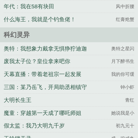
上天！
年代：我在58有块田
风中折腰
什么海王，我就是个钓鱼佬！
红膏炝蟹
科幻灵异
奥特：我想象力戴拿无惧狰狞迪迦
奥特之星闪
废我太子位？皇位拿来吧你
月下醉书生
天幕直播：带着老祖宗一起发展
我的你可缓
三国：某乃岳飞，开局助丞相镇守
钟小虾
大明长生王
青红
魔童：穿越第一天成了哪吒师姐
她说我是小
假太监：我乃大明九千岁
初九元十