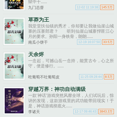
狱中十......
九门总督
12-02 11:19:38
145.5万
草莽为王
我堂堂扶仙镇的秀才，你却要让我做仙崖山城
寨的压寨郎君？ 听到仙崖山城寨悍匪江心
月的要求。孙阳一身铁骨，朗朗......
南瓜小饼干
12-19 16:07:50
33.5万
天余烬
一念起，可撼山岳一念持，能贯古今，心之所
守，便是修行。......
吃葡萄不吐葡萄皮
11-25 09:28:44
8.5万
穿越万界：神功自动满级
一款‘神话’游戏突然风靡全球，人们试玩后，惊
讶的发现，这款游戏里的武功能带回现实！于
是，神话游戏彻底火......
李诸天
12-17 09:46:43
3843.3万