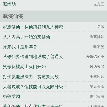
截竭劫
左九五
武侠仙侠
家族修仙：从仙猫谷到九大神域
启示
从大内高手开始预支修仙
香蕉排骨
原来我才是那年兽
吃不堡
从修仙界传送到地球成了普通人
爱锻炼的小
笑傲从被嵩山灭门开始
风约云留
打坐就能涨法力，贫道要无敌
千李同风
大器晚成？但技能可以无限升级！
第九天命
奶爸学园
剑沉黄海
暮年修仙：从点化楠木大王开始
飞天蚂蚁王