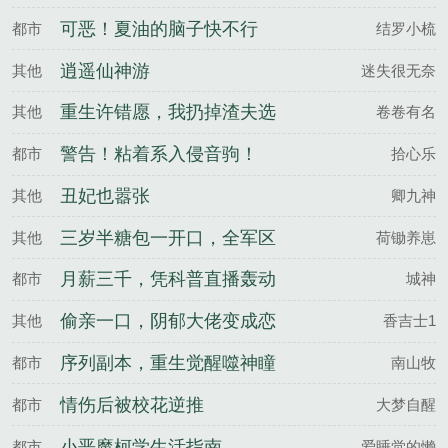
吧你
可恶！夏油的脑子快不行
都市
结罗小梳
了！
逍遥仙神游
其他
迷失很无奈
重生许错愿，我扔掉渣夫选
其他
卷卷有名
奶狗
警告！粘着系入侵音驹！
都市
拾心乐
丑妃也嚣张
其他
卿九神
三岁半糖包一开口，全军区
其他
荷锄养崽
泪崩了
月薪三千，凭科普直播轰动
都市
城神
中科院
偷亲一口，阴郁大佬变成恋
其他
香吉士1
爱脑
序列副本，重生觉醒噬神瞳
都市
南山牧
情伤后被校花逆推
都市
大梦自醒
小恶魔柯学生活指南
都市
爱睡觉的懒