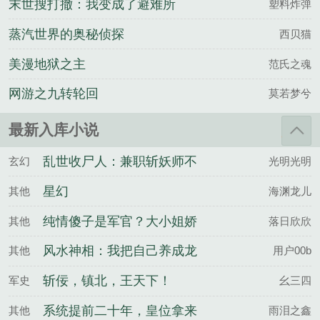
末世搜打撤：我变成了避难所
塑料炸弹
蒸汽世界的奥秘侦探
西贝猫
美漫地狱之主
范氏之魂
网游之九转轮回
莫若梦兮
最新入库小说
乱世收尸人：兼职斩妖师不
玄幻
光明光明
过分吧
星幻
其他
海渊龙儿
纯情傻子是军官？大小姐娇
其他
落日欣欣
宠他
风水神相：我把自己养成龙
其他
用户00b
脉
斩佞，镇北，王天下！
军史
幺三四
系统提前二十年，皇位拿来
其他
雨泪之鑫