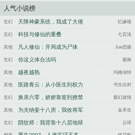
人气小说榜
天降神豪系统，我成了大佬
玄幻
忆缘喵
们的白月光
科技与修仙的重叠
玄幻
七言浅
凡人修仙：开局成为尸体
其他
Jue恋殇
你这义体合法吗
玄幻
翟南
越夜越熟
其他
玛格绿特
医路青云：从小医生到权力
其他
书生出村
之巅！
换亲六零，娇娇靠签到撩禁
玄幻
紫幻迷情
欲大佬
为夫纳妾十八房，我收将军
其他
金禾生
做外室
阴纹师：我背靠十八层地狱
玄幻
云璋
都市
纸花船