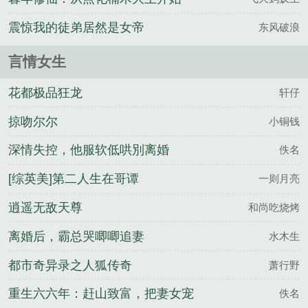
震惊我的徒弟居然是女帝
东风破浪
言情女生
花都极品狂龙
轩仔
掠吻尔尔
小铜钱
深情失控，他服软低哄別离婚
佚名
[综英美]第二人生在哥谭
一则月亮
逍遥无敌天尊
和尚吃烧烤
离婚后，霸总哭唧唧追妻
水木生
都市奇异录之人狐传奇
萧行野
重生六六年：赶山致富，把妻女宠
佚名