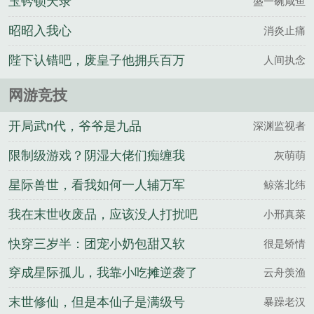
玉钤锁天录
盛一碗咸鱼
昭昭入我心
消炎止痛
陛下认错吧，废皇子他拥兵百万
人间执念
网游竞技
开局武n代，爷爷是九品
深渊监视者
限制级游戏？阴湿大佬们痴缠我
灰萌萌
星际兽世，看我如何一人辅万军
鲸落北纬
我在末世收废品，应该没人打扰吧
小邢真菜
快穿三岁半：团宠小奶包甜又软
很是矫情
穿成星际孤儿，我靠小吃摊逆袭了
云舟羡渔
末世修仙，但是本仙子是满级号
暴躁老汉