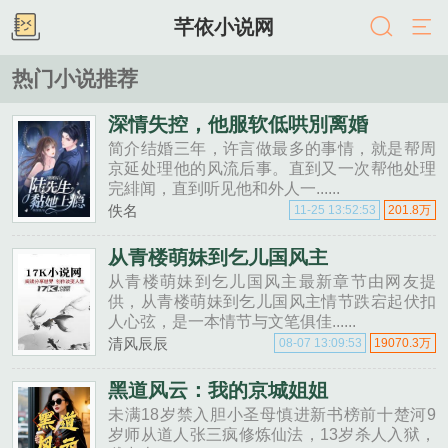
芊依小说网
热门小说推荐
深情失控，他服软低哄別离婚
简介结婚三年，许言做最多的事情，就是帮周
京延处理他的风流后事。直到又一次帮他处理
完緋闻，直到听见他和外人一......
佚名
11-25 13:52:53
201.8万
从青楼萌妹到乞儿国风主
从青楼萌妹到乞儿国风主最新章节由网友提
供，从青楼萌妹到乞儿国风主情节跌宕起伏扣
人心弦，是一本情节与文笔俱佳......
清风辰辰
08-07 13:09:53
19070.3万
黑道风云：我的京城姐姐
未满18岁禁入胆小圣母慎进新书榜前十楚河9
岁师从道人张三疯修炼仙法，13岁杀人入狱，